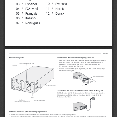
10   /    Svenska
03   /    Español
11   /    Norsk
04   /    Ελληνικά
12   /    Dansk
05   /    Français
06   /    Italiano
07   /    Português
Deutsch
Erscheinungsbild
Installieren des Stromversorgungsmoduls
1. Drücken Sie mit einer Hand auf den Entriegelungsgriff des Moduls, 
während Sie mit der anderen Hand die Unterseite des Moduls 
AC-Stromkabelanschluss
festhalten. Schieben Sie das Modul vorsichtig entlang der 
LÜFTER
Führungsschiene in den Steckplatz.
2. Lassen Sie den Entriegelungsgriff los, um das Stromversorgungs
-
modul zu befestigen.
Entriegelungsgriff
Halteklammern
Schließen Sie das Stromkabel samt seine Erdung an
Schließen Sie das Gerät über das mitgelieferte Stromkabel an eine 
Steckdose an. Gleichzeitig wird es über das Stromkabel mit der 
Erdung verbunden.
LED
Griff des 
Entriegelungsgriff
Stromversorgungsmoduls
Entfernen Sie das Stromversorgungsmodul
1. Ziehen Sie das Stromkabel aus dem externen Netzteil und aus dem Stromversorgungsmodul.
2. Drücken Sie mit einer Hand auf den Entriegelungsgriff des Moduls und ziehen Sie mit der anderen Hand am Griff des Stromversorgungs
-