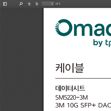
of 1
Toggle
Find
Previous
Next
Sidebar
케이블
데이터시트
SM5220
-
3M
3
M
10G SF
D