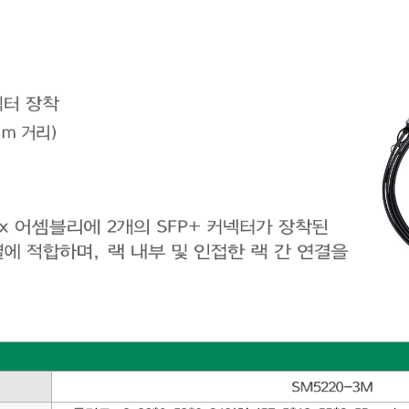
P+ 
넥터
장착
m 
거리
)
inax
어셈블리
에
2
개의
SFP+ 
커넥터
가
장
착
된
결에
적합하며
,
랙
내부
및
인접한
랙
간
연결을
SM5220
-
3M