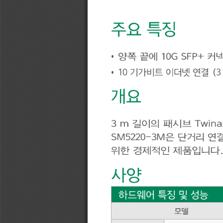
주요
특징
양쪽
끝에
10G SF
커
•
10 
기가비트
이더넷
연
결
(3
•
개요
3
m
길이의
패시브
Tw
SM5220
-
3M
은
단거리
연
위한
경
제
적
인
제
품
입
니
다
.
사양
하드웨어
특징
및
성능
모델