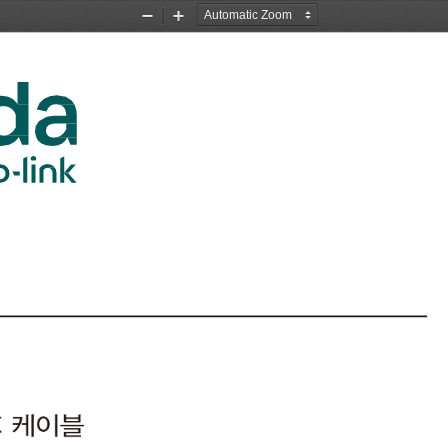
Zoom
Zoom
Out
In
P+ 
AC
케이블